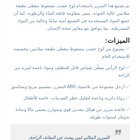
تم تصنيع هذا السرير باستخدام لوح خشب مضغوط مغطى بطبقة
ميلامين عالية الجودة، يتميز بمقاومة فائقة للماء والرطوبة. كما أن
جميع المواد المستخدمة في التصنيع آمنة تمامًا وخالية من المواد
المسرطنة، بما يتوافق مع معايير صحة الإنسان.
الميزات:
✅ مصنوع من لوح خشب مضغوط مغطى بطبقة ميلامين مخصصة
للاستخدام العام
✅ لوح الرأس مبطّن بقماش قابل للتنظيف ومواد ناعمة لمزيد من
الراحة
✅ أرجل مصنوعة من بلاستيك ABS المعزز، بتصميم مريح ومتناسق
✅ زوايا دائرية وناعمة لتقليل خطر الصدمات، خاصة للأطفال
✅ قاعدة سرير من هيكل معدني قوي ومتوازن يضمن ثباتًا ومتانة
تدومان لسنوات طويلة
السرير المثالي لمن يبحث عن المتانة، الراحة،